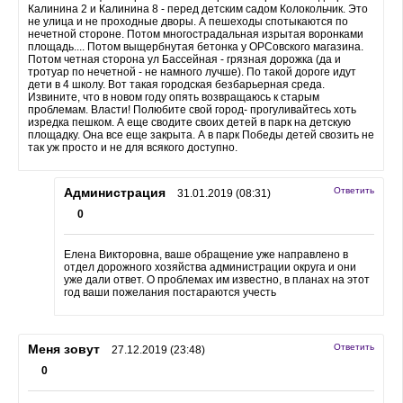
Калинина 2 и Калинина 8 - перед детским садом Колокольчик. Это
не улица и не проходные дворы. А пешеходы спотыкаются по
нечетной стороне. Потом многострадальная изрытая воронками
площадь.... Потом выщербнутая бетонка у ОРСовского магазина.
Потом четная сторона ул Бассейная - грязная дорожка (да и
тротуар по нечетной - не намного лучше). По такой дороге идут
дети в 4 школу. Вот такая городская безбарьерная среда.
Извините, что в новом году опять возвращаюсь к старым
проблемам. Власти! Полюбите свой город- прогуливайтесь хоть
изредка пешком. А еще сводите своих детей в парк на детскую
площадку. Она все еще закрыта. А в парк Победы детей свозить не
так уж просто и не для всякого доступно.
Администрация
Ответить
31.01.2019 (08:31)
0
Елена Викторовна, ваше обращение уже направлено в
отдел дорожного хозяйства администрации округа и они
уже дали ответ. О проблемах им известно, в планах на этот
год ваши пожелания постараются учесть
Меня зовут
Ответить
27.12.2019 (23:48)
0