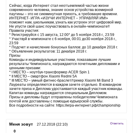
Сейчас, когда Интернет стал неотъемлемой частью жизни
современного человека, знание основ устройства всемирной
паутины – это не сиюминутная прихоть, а требование времени.
ИНТЕРНЕТ- ИГРА «ИЗУЧИ ИНТЕРНЕТ – УПРАВЛЯЙ ИМ!»
поможет нам, школьникам, узнать как устроен этот цифровой мир.
Не упусти свой шанс поучаствовать в онлайн-чемпионате!!
Правила участия:
* Регистрируйся с 15 августа, 12:00* до 5 ноября 2018 г., 23:59
* Участвуй в чемпионате с 6 ноября, 00:01 до30 ноября 2018 г.,
23:59
* Подсчет и начисление бонусных баллов: до 10 декабря 2018 г.
* Объявление результатов: 11 декабря 2018 г.
Призы
Команды и индивидуальные участники, показавшие лучшие
результаты Чемпионата, награждаются почетными дипломами и
ценными призами:
* I МЕСТО – ноутбук-трансформер ACER Spin 1
* II МЕСТО – смартфон Xiaomi Redmi 5A
* III МЕСТО – умный фитнес-браслет/трекер Xiaomi Mi Band 3
Лауреаты определяются в каждом зачете отдельно. В командном
зачете приза и Диплома удостаивается каждый участник команды.
Капитан команды награждается специальным Дипломом.
Призы и дипломы будут отправлены победителям Чемпионата
почтой или доставлены с помощью курьерской службы.
Все подробности на сайте: https://игра-интернет.рф/championship
Меня зовут
Ответить
27.12.2018 (22:10)
0