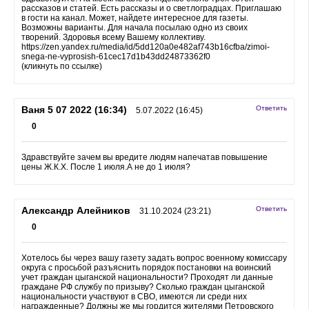
рассказов и статей. Есть рассказы и о светлоградцах. Приглашаю
в гости на канал. Может, найдете интересное для газеты.
Возможны варианты. Для начала посылаю одно из своих
творений. Здоровья всему Вашему коллективу.
https://zen.yandex.ru/media/id/5dd120a0e482af743b16cfba/zimoi-
snega-ne-vyprosish-61cec17d1b43dd24873362f0
(кликнуть по ссылке)
Ваня 5 07 2022 (16:34)
Ответить
5.07.2022 (16:45)
0
Здравствуйте зачем вы вредите людям напечатав повышение
цены Ж.К.Х. После 1 июля.А не до 1 июля?
Александр Алейников
Ответить
31.10.2024 (23:21)
0
Хотелось бы через вашу газету задать вопрос военному комиссару
округа с просьбой разъяснить порядок постановки на воинский
учет граждан цыганской национальности? Проходят ли данные
граждане РФ службу по призыву? Сколько граждан цыганской
национальности участвуют в СВО, имеются ли среди них
награжденные? Должны же мы гордится жителями Петровского