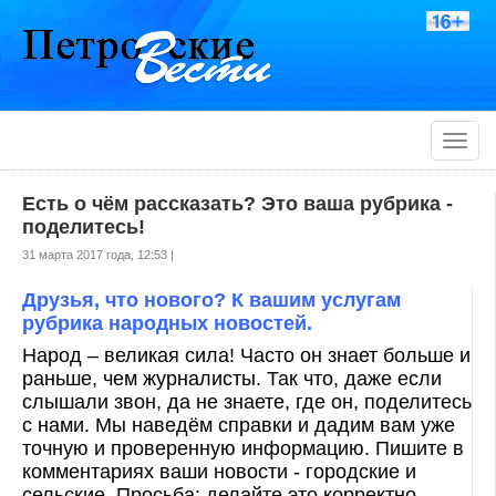
Toggle
naviga
Есть о чём рассказать? Это ваша рубрика -
поделитесь!
31 марта 2017 года, 12:53 |
Друзья, что нового? К вашим услугам
рубрика народных новостей.
Народ – великая сила! Часто он знает больше и
раньше, чем журналисты. Так что, даже если
слышали звон, да не знаете, где он, поделитесь
с нами. Мы наведём справки и дадим вам уже
точную и проверенную информацию. Пишите в
комментариях ваши новости - городские и
сельские. Просьба: делайте это корректно,