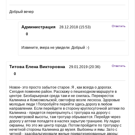
Добрый вечер
Администрация
Ответить
28.12.2018 (15:53)
0
Извините, вчера не увидели. Добрый :-)
Титова Елена Викторовна
Ответить
29.01.2019 (20:36)
0
Новое- это просто забытое старое. Я , как всегда о дорогах.
Сегодня поменяю район. Расскажу о пешеходном маршруте в
центре. Безбарьерная среда там и не снилась. Перекресток
Калинина и Комсомольской, светофор возле лесхоза. Здоровые
молодые люди ! Попробуйте перейти здесь дорогу в любом
направлении. Если перейдете в сторону круглосуточной аптеки по
Калинина - придется перепрыгнуть с тротуара на дорогу с
полуметровой высоты, там тротуар обрывается. Перейдя через
дорогу у аптеки попадете в наспех зарытую траншею. Ну ладно
окраины. Но это же центр города. Потом пройдите по тротуару с
нечетной стороны Калинина до музея. Выбоины и ямы. Зато с
четной - заасфальтировали жилые приватизированные дворы: