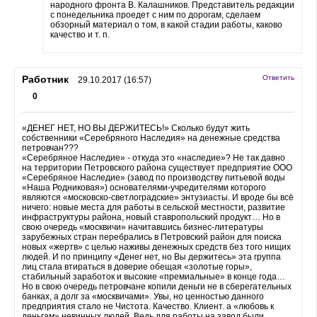
народного фронта В. Калашников. Представитель редакции
с понедельника проедет с ним по дорогам, сделаем
обзорный материал о том, в какой стадии работы, каково
качество и т. п.
Работник
Ответить
29.10.2017 (16:57)
0
«ДЕНЕГ НЕТ, НО ВЫ ДЕРЖИТЕСЬ!» Сколько будут жить
собственники «Серебряного Наследия» на денежные средства
петровчан???
«Серебряное Наследие» - откуда это «наследие»? Не так давно
на территории Петровского района существует предприятие ООО
«Серебряное Наследие» (завод по производству питьевой воды
«Наша Родниковая») основателями-учредителями которого
являются «московско-светлоградские» энтузиасты. И вроде бы всё
ничего: новые места для работы в сельской местности, развитие
инфраструктуры района, новый ставропольский продукт… Но в
свою очередь «москвичи» начитавшись бизнес-литературы
зарубежных стран перебрались в Петровский район для поиска
новых «жертв» с целью наживы денежных средств без того нищих
людей. И по принципу «Денег нет, но Вы держитесь» эта группа
лиц стала втираться в доверие обещая «золотые горы»,
стабильный заработок и высокие «премиальные» в конце года…
Но в свою очередь петровчане копили деньги не в сберегательных
банках, а долг за «москвичами». Увы, но ценностью данного
предприятия стало не Чистота. Качество. Клиент. а «любовь к
деньгам» невинных людей. Ведь для работы на завод были