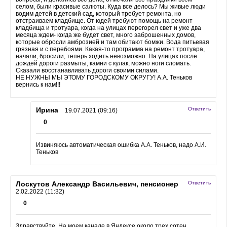
селом, были красивые салюты. Куда все делось? Мы живые люди
водим детей в детский сад, который требует ремонта, но
отстраиваем кладбище. От юдей требуют помощь на ремонт
кладбища и тротуара, когда на улицах перегорел свет и уже два
месяца ждем- когда же будет свет, много заброшенных домов,
которые обросли амброзией и там обитают бомжи. Вода питьевая
грязная и с перебоями. Какая-то программа на ремонт тротуара,
начали, бросили, теперь ходить невозможно. На улицах после
дождей дороги размыты, камни с кулак, можно ноги сломать.
Сказали восстанавливать дороги своими силами.
НЕ НУЖНЫ МЫ ЭТОМУ ГОРОДСКОМУ ОКРУГУ! А.А. Теньков
вернись к нам!!!
Ирина
Ответить
19.07.2021 (09:16)
0
Извиняюсь автоматическая ошибка А.А. Теньков, надо А.И.
Теньков
Лоскутов Александр Васильевич, пенсионер
Ответить
2.02.2022 (11:32)
0
Здравствуйте. На моем канале в Яндексе около трех сотен