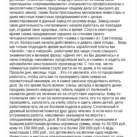
приглашены «переманившиеся» специалисты-профессионалы с
многолетним стажем, преданные общему делу (от высшего до
низшего звена), также были приглашены московские инвесторы и
даже местные известные предприниматели с целью
инвестирования в данный завод по розливу воды. Завод начал
свою деятельность «петровчане» начали работать не покладая
рук, отдавая свое здоровье, силы и время. Спустя некоторое
время схема придуманная заранее за стенами своего
четырехэтажного знаменитого «замка с орлами» в г. Светлоград
по ул. Калаусская начала действовать и давать свои плоды… Ведь
как только подходило время выплаты заработной платы как
«белой», так и «черной», работники все чаще стали слышать
знаменитую и великую фразу: «Денег нет, но Вы держитесь» в
свою очередь «москвичи» продолжали жить в «замке» и ездить на
автомобилях иностранного производства. С тех пор, число
обманутых работников стало расти не по дням, а по часам…
Прошли дни, месяцы, года… Кто-то уволился, кто-то продолжает
работать, чтобы хоть как-то прокормить свою семью на
прожиточный минимум, но и самое ужасное продолжать копить
долг. За это время было всякое: слезы, мольба о возврате денег,
продажа личного имущества, гибель людей от болезней и
нехватка денег на лечение из-за отсутствия зарплаты. Кому-то
отключали свет и газ за неоплаченные счета, кто-то просто не мог
прокормить, заплатить за учебу, обуть и одеть своих детей, дети
работников чуть-ли не босиком ходили в школу. Сплоченный и
дружный коллектив помогал друг другу чем мог. А если кого-то не
устраивала работа, «москвичи» указывали на ворота с
обещаниями вернуть долг. В настоящий момент нынешним и
бывшим работникам должны огромные суммы, кому-то 30 000 руб.,
кому-то 100 000 руб., а кому-то и более 200 000 руб.! А ведь
некоторым 1 000 руб., это детям жить на молоке одну неделю…
Инвесторы и местные предприниматели также страдают от этих