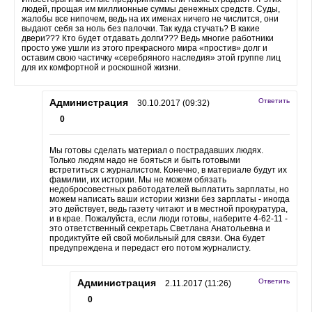
людей, прощая им миллионные суммы денежных средств. Суды,
жалобы все нипочем, ведь на их именах ничего не числится, они
выдают себя за ноль без палочки. Так куда стучать? В какие
двери??? Кто будет отдавать долги??? Ведь многие работники
просто уже ушли из этого прекрасного мира «простив» долг и
оставим свою частичку «серебряного наследия» этой группе лиц
для их комфортной и роскошной жизни.
Администрация
Ответить
30.10.2017 (09:32)
0
Мы готовы сделать материал о пострадавших людях.
Только людям надо не бояться и быть готовыми
встретиться с журналистом. Конечно, в материале будут их
фамилии, их истории. Мы не можем обязать
недобросовестных работодателей выплатить зарплаты, но
можем написать ваши истории жизни без зарплаты - иногда
это действует, ведь газету читают и в местной прокуратура,
и в крае. Пожалуйста, если люди готовы, наберите 4-62-11 -
это ответственный секретарь Светлана Анатольевна и
продиктуйте ей свой мобильный для связи. Она будет
предупреждена и передаст его потом журналисту.
Администрация
Ответить
2.11.2017 (11:26)
0