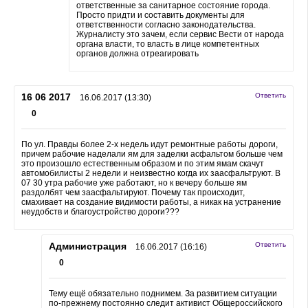
ответственные за санитарное состояние города.
Просто придти и составить документы для
ответственности согласно законодательства.
Журналисту это зачем, если сервис Вести от народа
органа власти, то власть в лице компетентных
органов должна отреагировать
16 06 2017
Ответить
16.06.2017 (13:30)
0
По ул. Правды более 2-х недель идут ремонтные работы дороги,
причем рабочие наделали ям для заделки асфальтом больше чем
это произошло естественным образом и по этим ямам скачут
автомобилисты 2 недели и неизвестно когда их заасфальтруют. В
07 30 утра рабочие уже работают, но к вечеру больше ям
раздолбят чем заасфальтируют. Почему так происходит,
смахивает на создание видимости работы, а никак на устранение
неудобств и благоустройство дороги???
Администрация
Ответить
16.06.2017 (16:16)
0
Тему ещё обязательно поднимем. За развитием ситуации
по-прежнему постоянно следит активист Общероссийского