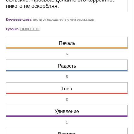
никого не оскорбляя.
Ключевые слова:
вести от народа
,
есть о чем рассказать
Рубрика:
ОБЩЕСТВО
Печаль
6
Радость
5
Гнев
3
Удивление
1