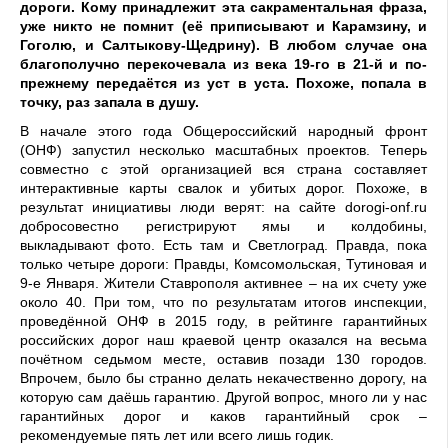
дороги. Кому принадлежит эта сакраментальная фраза,
уже никто не помнит (её приписывают и Карамзину, и
Гоголю, и Салтыкову-Щедрину). В любом случае она
благополучно перекочевала из века 19-го в 21-й и по-
прежнему передаётся из уст в уста. Похоже, попала в
точку, раз запала в душу.
В начале этого года Общероссийский народный фронт
(ОНФ) запустил несколько масштабных проектов. Теперь
совместно с этой организацией вся страна составляет
интерактивные карты свалок и убитых дорог. Похоже, в
результат инициативы люди верят: на сайте dorogi-onf.ru
добросовестно регистрируют ямы и колдобины,
выкладывают фото. Есть там и Светлоград. Правда, пока
только четыре дороги: Правды, Комсомольская, Тутиновая и
9-е Января. Жители Ставрополя активнее – на их счету уже
около 40. При том, что по результатам итогов инспекции,
проведённой ОНФ в 2015 году, в рейтинге гарантийных
российских дорог наш краевой центр оказался на весьма
почётном седьмом месте, оставив позади 130 городов.
Впрочем, было бы странно делать некачественно дорогу, на
которую сам даёшь гарантию. Другой вопрос, много ли у нас
гарантийных дорог и каков гарантийный срок –
рекомендуемые пять лет или всего лишь годик.