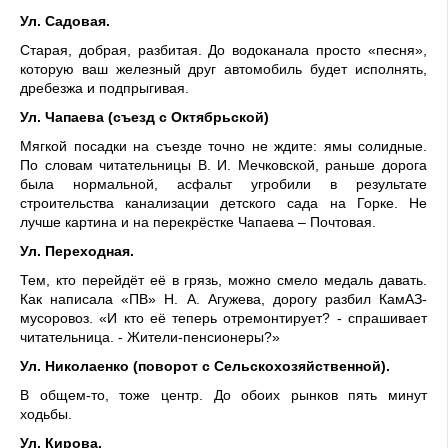
Ул. Садовая.
Старая, добрая, разбитая. До водоканала просто «песня»,
которую ваш железный друг автомобиль будет исполнять,
дребезжа и подпрыгивая.
Ул. Чапаева (съезд с Октябрьской)
Мягкой посадки на съезде точно не ждите: ямы солидные.
По словам читательницы В. И. Мечковской, раньше дорога
была нормальной, асфальт угробили в результате
строительства канализации детского сада на Горке. Не
лучше картина и на перекрёстке Чапаева – Почтовая.
Ул. Переходная.
Тем, кто перейдёт её в грязь, можно смело медаль давать.
Как написала «ПВ» Н. А. Агужева, дорогу разбил КамАЗ-
мусоровоз. «И кто её теперь отремонтирует? - спрашивает
читательница. - Жители-пенсионеры?»
Ул. Николаенко (поворот с Сельскохозяйственной).
В общем-то, тоже центр. До обоих рынков пять минут
ходьбы.
Ул. Кирова.