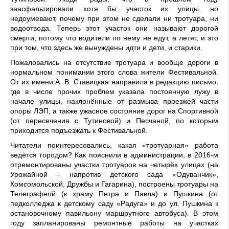
заасфальтировали хотя бы участок их улицы, но
недоумевают, почему при этом не сделали ни тротуара, ни
водоотвода. Теперь этот участок они называют дорогой
смерти, потому что водители по нему не едут, а летят, и это
при том, что здесь же вынуждены идти и дети, и старики.
Пожаловались на отсутствие тротуара и вообще дороги в
нормальном понимании этого слова жители Фестивальной.
От их имени А. В. Ставицкая направила в редакцию письмо,
где в числе прочих проблем указала постоянную лужу в
начале улицы, наклонённые от размыва проезжей части
опоры ЛЭП, а также ужасное состояние дорог на Спортивной
(от пересечения с Тутиновой) и Песчаной, по которым
приходится подъезжать к Фестивальной.
Читатели поинтересовались, какая «тротуарная» работа
ведётся городом? Как пояснили в администрации, в 2016-м
отремонтированы участки тротуаров на четырёх улицах (на
Урожайной – напротив детского сада «Одуванчик»,
Комсомольской, Дружбы и Гагарина), построены тротуары на
Телеграфной (к храму Петра и Павла) и Пушкина (от
педколледжа к детскому саду «Радуга» и до ул. Пушкина к
остановочному павильону маршрутного автобуса). В этом
году запланированы ремонтные работы на участках