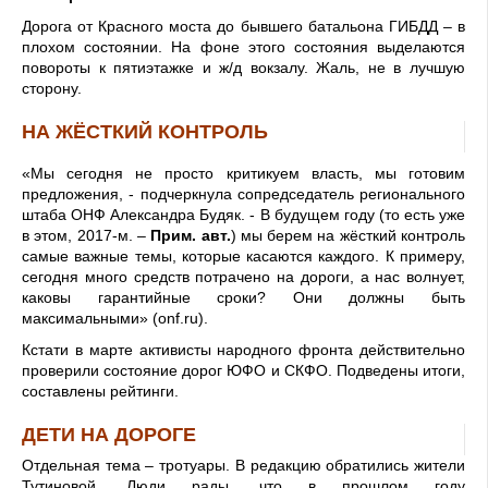
Дорога от Красного моста до бывшего батальона ГИБДД – в
плохом состоянии. На фоне этого состояния выделаются
повороты к пятиэтажке и ж/д вокзалу. Жаль, не в лучшую
сторону.
НА ЖЁСТКИЙ КОНТРОЛЬ
«Мы сегодня не просто критикуем власть, мы готовим
предложения, - подчеркнула сопредседатель регионального
штаба ОНФ Александра Будяк. - В будущем году (то есть уже
в этом, 2017-м. –
Прим. авт.
) мы берем на жёсткий контроль
самые важные темы, которые касаются каждого. К примеру,
сегодня много средств потрачено на дороги, а нас волнует,
каковы гарантийные сроки? Они должны быть
максимальными» (onf.ru).
Кстати в марте активисты народного фронта действительно
проверили состояние дорог ЮФО и СКФО. Подведены итоги,
составлены рейтинги.
ДЕТИ НА ДОРОГЕ
Отдельная тема – тротуары. В редакцию обратились жители
Тутиновой. Люди рады, что в прошлом году