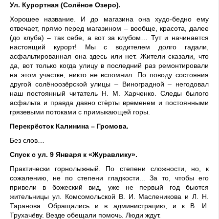
Ул. Курортная (Солёное Озеро).
Хорошее название. И до магазина она худо-бедно ему
отвечает, прямо перед магазином – вообще, красота, далее
(до клуба) – так себе, а вот за клубом… Тут и начинается
настоящий курорт! Мы с водителем долго гадали,
асфальтированная она здесь или нет. Жители сказали, что
да, вот только когда улицу в последний раз ремонтировали
на этом участке, никто не вспомнил. По поводу состояния
другой солёноозёрской улицы – Виноградной – негодовал
наш постоянный читатель Н. М. Харченко. Следы былого
асфальта и правда давно стёрты временем и постоянными
грязевыми потоками с примыкающей горы.
Перекрёсток Калинина – Громова.
Без слов…
Спуск с ул. 9 Января к «Журавлику».
Практически горнолыжный. По степени сложности, но, к
сожалению, не по степени гладкости... За то, чтобы его
привели в божеский вид, уже не первый год бьются
жительницы ул. Комсомольской В. И. Масленикова и Л. Н.
Таранова. Обращались и в администрацию, и к В. И.
Трухачёву. Везде обещали помочь. Люди ждут.