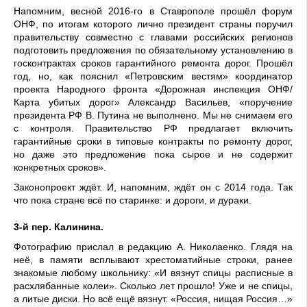
Напомним, весной 2016-го в Ставрополе прошёл форум
ОНФ, по итогам которого лично президент страны поручил
правительству совместно с главами российских регионов
подготовить предложения по обязательному установлению в
госконтрактах сроков гарантийного ремонта дорог. Прошёл
год, но, как пояснил «Петровским вестям» координатор
проекта Народного фронта «Дорожная инспекция ОНФ/
Карта убитых дорог» Александр Васильев, «поручение
президента РФ В. Путина не выполнено. Мы не снимаем его
с контроля. Правительство РФ предлагает включить
гарантийные сроки в типовые контракты по ремонту дорог,
но даже это предложение пока сырое и не содержит
конкретных сроков».
Законопроект ждёт. И, напомним, ждёт он с 2014 года. Так
что пока стране всё по старинке: и дороги, и дураки.
3-й пер. Калинина.
Фотографию прислал в редакцию А. Николаенко. Глядя на
неё, в памяти всплывают хрестоматийные строки, ранее
знакомые любому школьнику: «И вязнут спицы расписные в
расхлябанные колеи». Сколько лет прошло! Уже и не спицы,
а литые диски. Но всё ещё вязнут. «Россия, нищая Россия…»