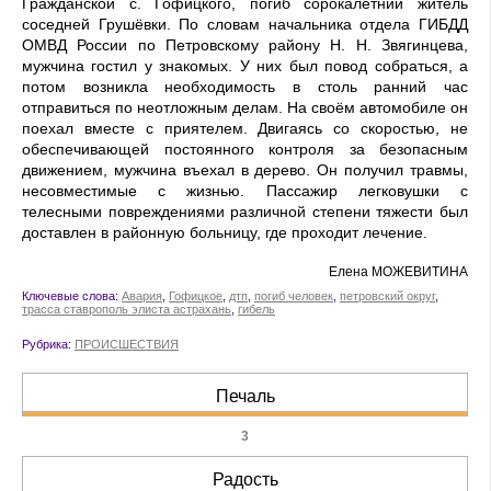
Гражданской с. Гофицкого, погиб сорокалетний житель
соседней Грушёвки. По словам начальника отдела ГИБДД
ОМВД России по Петровскому району Н. Н. Звягинцева,
мужчина гостил у знакомых. У них был повод собраться, а
потом возникла необходимость в столь ранний час
отправиться по неотложным делам. На своём автомобиле он
поехал вместе с приятелем. Двигаясь со скоростью, не
обеспечивающей постоянного контроля за безопасным
движением, мужчина въехал в дерево. Он получил травмы,
несовместимые с жизнью. Пассажир легковушки с
телесными повреждениями различной степени тяжести был
доставлен в районную больницу, где проходит лечение.
Елена МОЖЕВИТИНА
Ключевые слова:
Авария
,
Гофицкое
,
дтп
,
погиб человек
,
петровский округ
,
трасса ставрополь элиста астрахань
,
гибель
Рубрика:
ПРОИСШЕСТВИЯ
Печаль
3
Радость