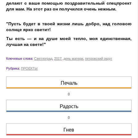
делают с ваше помощью поздравительный спецпроект
для мам. На этот раз он получился очень нежным.
"Пусть будет в твоей жизни лишь добро, над головою
солнце ярко светит!
Ты есть — и на душе моей тепло, моя единственная,
лучшая на свете!"
Ключевые слова:
Светлоград
,
2017
,
день матери
,
петровский округ
Рубрика:
ПРОЕКТЫ
Печаль
0
Радость
0
Гнев