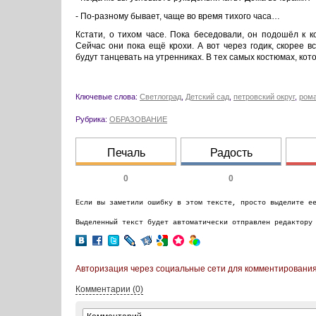
- По-разному бывает, чаще во время тихого часа…
Кстати, о тихом часе. Пока беседовали, он подошёл к 
Сейчас они пока ещё крохи. А вот через годик, скорее в
будут танцевать на утренниках. В тех самых костюмах, ко
Ключевые слова:
Светлоград
,
Детский сад
,
петровский округ
,
ром
Рубрика:
ОБРАЗОВАНИЕ
Печаль
Радость
0
0
Если вы заметили ошибку в этом тексте, просто выделите е
Выделенный текст будет автоматически отправлен редактору
Авторизация через социальные сети для комментирования
Комментарии (0)