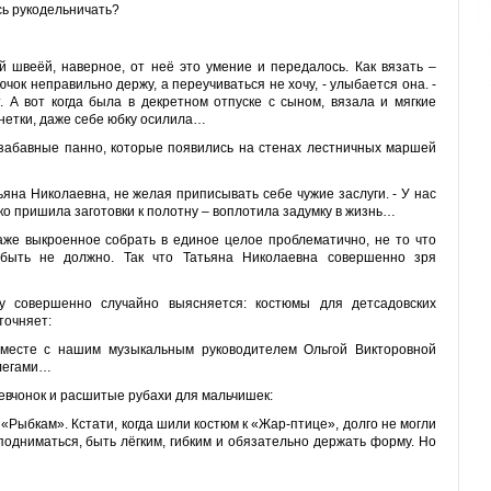
сь рукодельничать?
 швеёй, наверное, от неё это умение и передалось. Как вязать –
ючок неправильно держу, а переучиваться не хочу, - улыбается она. -
. А вот когда была в декретном отпуске с сыном, вязала и мягкие
инетки, даже себе юбку осилила…
 забавные панно, которые появились на стенах лестничных маршей
тьяна Николаевна, не желая приписывать себе чужие заслуги. - У нас
лько пришила заготовки к полотну – воплотила задумку в жизнь…
 даже выкроенное собрать в единое целое проблематично, не то что
х быть не должно. Так что Татьяна Николаевна совершенно зря
му совершенно случайно выясняется: костюмы для детсадовских
точняет:
вместе с нашим музыкальным руководителем Ольгой Викторовной
ллегами…
девчонок и расшитые рубахи для мальчишек:
 «Рыбкам». Кстати, когда шили костюм к «Жар-птице», долго не могли
подниматься, быть лёгким, гибким и обязательно держать форму. Но