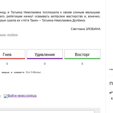
концу, и Татьяна Николаевна поспешила к своим сонным малышам.
сего, ребятишки начнут осваивать актёрское мастерство и, конечно,
торые сшила их «тётя Таня» – Татьяна Николаевна Долбина.
Светлана ЗЛОБИНА
ашка
,
долбина
Гнев
Удивление
Восторг
0
0
0
е мышью и нажмите Ctrl+Enter.
П
п*
:
К