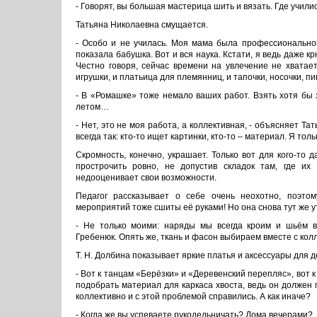
- Говорят, вы большая мастерица шить и вязать. Где учили
Татьяна Николаевна смущается.
- Особо и не училась. Моя мама была профессиональной
показала бабушка. Вот и вся наука. Кстати, я ведь даже кр
Честно говоря, сейчас времени на увлечение не хватает
игрушки, и платьица для племянниц, и тапочки, носочки, п
- В «Ромашке» тоже немало ваших работ. Взять хотя бы
летом…
- Нет, это не моя работа, а коллективная, - объясняет Та
всегда так: кто-то ищет картинки, кто-то – материал. Я то
Скромность, конечно, украшает. Только вот для кого-то
прострочить ровно, не допустив складок там, где и
недооценивает свои возможности.
Педагог рассказывает о себе очень неохотно, поэто
мероприятий тоже сшиты её руками! Но она снова тут же у
- Не только моими: наряды мы всегда кроим и шьём 
Гребенюк. Опять же, ткань и фасон выбираем вместе с ко
Т. Н. Долбина показывает яркие платья и аксессуары для 
- Вот к танцам «Берёзки» и «Деревенский перепляс», вот к
подобрать материал для каркаса хвоста, ведь он должен 
коллективно и с этой проблемой справились. А как иначе?
- Когда же вы успеваете рукодельничать? Дома вечерами?