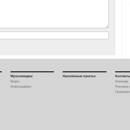
Мультимедиа:
Населённые пункты:
Контакты
Видео
Команда
Инфографика
Реклама и
Правовая