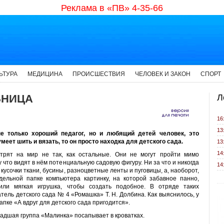
Реклама в «ПВ» 4-35-66
ЬТУРА
МЕДИЦИНА
ПРОИСШЕСТВИЯ
ЧЕЛОВЕК И ЗАКОН
СПОРТ
ЬНИЦА
Л
16
13
не только хороший педагог, но и любящий детей человек, это
меет шить и вязать, то он просто находка для детского сада.
13
14
трят на мир не так, как остальные. Они не могут пройти мимо
у что видят в нём потенциальную садовую фигуру. Ни за что и никогда
14
 кусочки ткани, бусины, разноцветные ленты и пуговицы, а, наоборот,
дельной папке компьютера картинку, на которой забавное панно,
или мягкая игрушка, чтобы создать подобное. В отряде таких
тель детского сада № 4 «Ромашка» Т. Н. Долбина. Как выяснилось, у
апке «А вдруг для детского сада пригодится».
ладшая группа «Малинка» посапывает в кроватках.