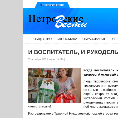
Петровские вести
ОБЩЕСТВО
ЭКОНОМИКА
ОБРАЗОВАНИЕ
КУЛ
И ВОСПИТАТЕЛЬ, И РУКОДЕЛ
2 октября 2019 года, 14:34 |
Когда воспитатель 
здорово. А если ещё у
Люди творческие смо
трухлявого пня, потом
не только не выбросят
ещё и сохранят в от
интересный костюм 
рукодельниц и воспита
неё много закладок в п
Фото С. Злобиной
Разговариваем с Татьяной Николаевной, пока её вторая м