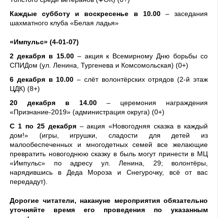
Каждые субботу и воскресенье в 10.00
– заседания
шахматного клуба «Белая ладья»
«Импульс» (4-01-07)
2 декабря в 15.00
– акция к Всемирному Дню борьбы со
СПИДом (ул. Ленина, Тургенева и Комсомольская) (0+)
6 декабря в 10.00
– слёт волонтёрских отрядов (2-й этаж
ЦДК) (8+)
20 декабря в 14.00
– церемония награждения
«Признание-2019» (администрация округа) (0+)
С 1 по 25 декабря
– акция «Новогодняя сказка в каждый
дом!» (игры, игрушки, сладости для детей из
малообеспеченных и многодетных семей все желающие
превратить новогоднюю сказку в быль могут принести в МЦ
«Импульс» по адресу ул. Ленина, 29; волонтёры,
нарядившись в Деда Мороза и Снегурочку, всё от вас
передадут).
Дорогие читатели, накануне мероприятия обязательно
уточняйте время его проведения по указанным