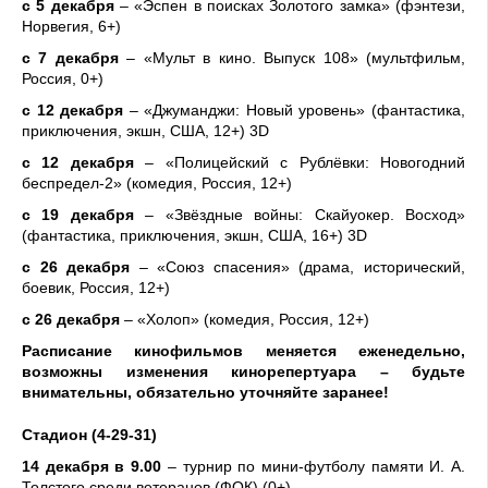
с 5 декабря
– «Эспен в поисках Золотого замка» (фэнтези,
Норвегия, 6+)
с 7 декабря
– «Мульт в кино. Выпуск 108» (мультфильм,
Россия, 0+)
с 12 декабря
– «Джуманджи: Новый уровень» (фантастика,
приключения, экшн, США, 12+) 3D
с 12 декабря
– «Полицейский с Рублёвки: Новогодний
беспредел-2» (комедия, Россия, 12+)
с 19 декабря
– «Звёздные войны: Скайуокер. Восход»
(фантастика, приключения, экшн, США, 16+) 3D
с 26 декабря
– «Союз спасения» (драма, исторический,
боевик, Россия, 12+)
с 26 декабря
– «Холоп» (комедия, Россия, 12+)
Расписание кинофильмов меняется еженедельно,
возможны изменения кинорепертуара – будьте
внимательны, обязательно уточняйте заранее!
Стадион (4-29-31)
14 декабря в 9.00
– турнир по мини-футболу памяти И. А.
Толстого среди ветеранов (ФОК) (0+)