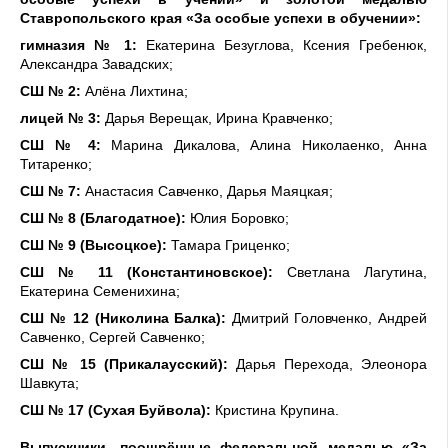
Ставропольского края «За особые успехи в обучении»:
гимназия № 1:
Екатерина Безуглова, Ксения Гребенюк,
Александра Завадских;
СШ № 2:
Алёна Лихтина;
л
ицей № 3:
Дарья Верещак, Ирина Кравченко;
СШ №
4:
Марина Дикалова, Алина Николаенко, Анна
Титаренко;
СШ № 7:
Ан
астасия Савченко, Дарья Маяцкая;
СШ № 8 (Благодатное):
Юлия Боровко;
СШ № 9 (Высоцкое):
Тамара Гриценко;
СШ № 11 (Константиновское):
Светлана
Лагутина,
Екатерина Семенихина;
СШ № 12 (Николина Балка):
Дмитрий Головченко, Андрей
Савченко, Сергей Савченко
;
СШ № 15 (Прикалаусский):
Д
арья Перехода, Элеонора
Шавкута;
СШ № 17 (Сухая Буйвола):
Кристина Крупина.
Выпускники, поощрённые федеральной медалью
«За