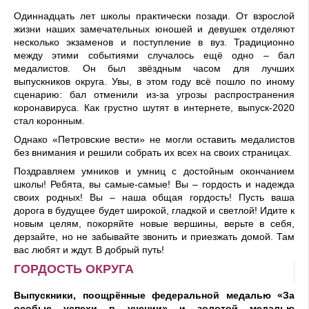
О
диннадцать лет школы практически позади. От взрослой
жизни
наших замечательных
юношей и девушек
отделяют
несколько экзаменов и поступление в вуз. Традиционно
между этими
событиями случалось ещё одно
–
б
ал
медалистов. Он был зв
ё
здным часом для луч
ших
выпускников округа. Увы,
в этом году
всё пошло по иному
сценарию
:
бал отменили из-за угрозы распространения
коронавируса. Как грустно шутят в интернете,
выпуск
-2020
стал коронным.
Однако
«
Петровские вести
»
не могли
оставить
медалистов
без внимания
и
решил
и
собрать
и
х
всех
на
своих
страницах
.
П
оздравляем умников и умниц с достойным окончанием
школы
! Ребята, вы самые-самые
! Вы
–
гордость и надежда
своих
родных
!
Вы
–
наша общая гордость! Пусть ваша
дорога в будущее будет широкой, гладкой и светлой
!
Идите к
новым целям, покоряйте новые вершины, верьте в себя
,
дерзайте, но
не забывайте звонить и приезжа
ть домой. Там
вас любят и ждут.
В добрый путь
!
ГОРДОСТЬ ОКРУГА
Выпускники, поощрённые федеральной медалью «За
особые успехи в учении» и золотой медалью