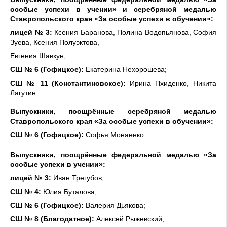
особые успехи в учении»
и серебряной медалью
Ставропольского края «За особые успехи в
обучении»:
лицей № 3:
Ксения Баранова, Полина Водопьянова, София
Зуева, Ксения Полуэктова,
Евгения Шавкун;
СШ № 6 (Гофицкое):
Екатерина Нехорошева
;
СШ № 11 (Константиновское):
Ирина Пхиденко, Никита
Лагутин
.
Выпускники, поощрённые серебряной медалью
Ставропольского края «За особые успехи в обучении»:
СШ № 6 (Гофицкое):
Софья Монаенко.
Выпускники, поощрённые федеральной медалью «За
особые успехи в учении»:
лицей № 3:
Ива
н Трегубов;
СШ № 4:
Юлия Буталова;
СШ № 6 (Гофицкое):
Валерия Дьякова
;
СШ № 8 (Благодатное):
Алексей Рыжевский
;