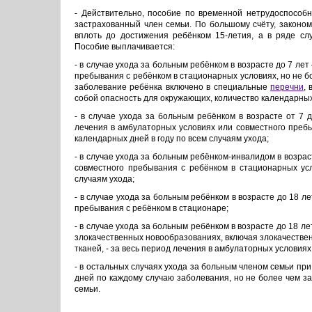
- Действительно, пособие по временной нетрудоспособ
застрахованный член семьи. По большому счёту, законом 
вплоть до достижения ребёнком 15-летия, а в ряде сл
Пособие выплачивается:
- в случае ухода за больным ребёнком в возрасте до 7 ле
пребывания с ребёнком в стационарных условиях, но не бо
заболевание ребёнка включено в специальные
перечни
,
собой опасность для окружающих, количество календарных
- в случае ухода за больным ребёнком в возрасте от 7 
лечения в амбулаторных условиях или совместного пребы
календарных дней в году по всем случаям ухода;
- в случае ухода за больным ребёнком-инвалидом в возрас
совместного пребывания с ребёнком в стационарных усл
случаям ухода;
- в случае ухода за больным ребёнком в возрасте до 18 
пребывания с ребёнком в стационаре;
- в случае ухода за больным ребёнком в возрасте до 18 л
злокачественных новообразованиях, включая злокачестве
тканей, - за весь период лечения в амбулаторных условия
- в остальных случаях ухода за больным членом семьи пр
дней по каждому случаю заболевания, но не более чем за
семьи.