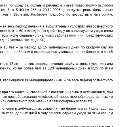
ности по уходу за больным ребёнком имеет право получить любой
(ст. 6, п. 5 ФЗ № 255 от 29.12.2006 г.) предусмотрены больничные
учаев и 18-летия. Разберём подробно по возрастным категориям.
т – за весь период лечения в амбулаторных условиях или совместного
лее чем за 60 календарных дней в году по всем случаям ухода (если
 в том числе социально значимых заболеваний или представляющих
 дней увеличивается до 90);
до 15 лет – за период до 15 календарных дней по каждому случаю
вания с ребёнком в стационарных условиях, но не более чем за 45
те до 18 лет – за весь период лечения в амбулаторных условиях или
овиях, но не более чем за 120 календарных дней в году по всем
лет, являющимся ВИЧ-инфицированным, – за весь период совместного
ет при его болезни, связанной с поствакцинальным осложнением, при
нные новообразования лимфоидной, кроветворной и родственных им
х или совместного пребывания в стационарных условиях;
и лечении в амбулаторных условиях – не более чем за 7 календарных
 30 календарных дней в году по всем случаям ухода за этим членом