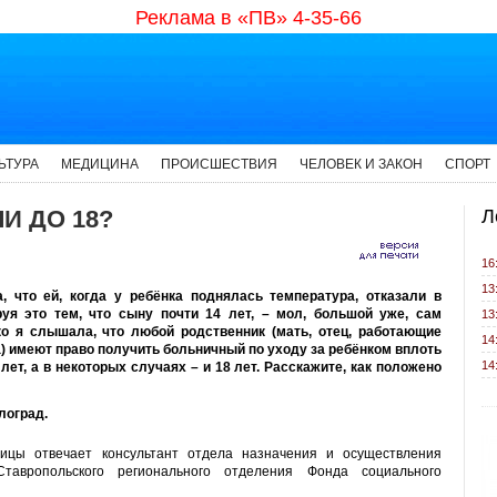
Реклама в «ПВ» 4-35-66
ЬТУРА
МЕДИЦИНА
ПРОИСШЕСТВИЯ
ЧЕЛОВЕК И ЗАКОН
СПОРТ
И ДО 18?
Л
16
13
, что ей, когда у ребёнка поднялась температура, отказали в
уя это тем, что сыну почти 14 лет, – мол, большой уже, сам
13
о я слышала, что любой родственник (мать, отец, работающие
14
) имеют право получить больничный по уходу за ребёнком вплоть
14
лет, а в некоторых случаях – и 18 лет. Расскажите, как положено
лоград.
ицы отвечает консультант отдела назначения и осуществления
тавропольского регионального отделения Фонда социального