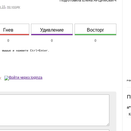
Подготовила Елена АРЦИМОВИЧ
о 15
,
по уходу
Гнев
Удивление
Восторг
0
0
0
е мышью и нажмите Ctrl+Enter.
:
П
п*
К