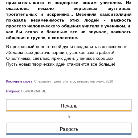
признательности и поддержки своим учителям. Их
оказалось немало - серьёзных, шутливых,
трогательных и искренних... Весенняя самоизоляция
показала незаменимость этих людей - важность
простого человеческого общения учителя с учеником, и,
как бы старо и банально это ни звучало, важность
общения в группе, в коллективе.
В прекрасный день от всей души поздравить вас позвольте!
Желаем всех достичь вершин, успехов вам в работе!
Счастливых, светлых, ярких дней, учеников хороших!
Пусть новых творческих идей становится все больше!
Ключевые слова:
Спецпроект
,
день учителя
,
петровский округ
,
2020
Рубрика:
ОБРАЗОВАНИЕ
Печаль
0
Радость