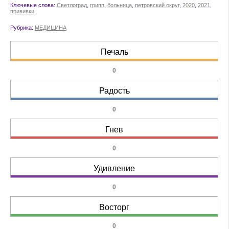
Ключевые слова:
Светлоград
,
грипп
,
больница
,
петровский округ
,
2020
,
2021
,
прививки
Рубрика:
МЕДИЦИНА
Печаль
0
Радость
0
Гнев
0
Удивление
0
Восторг
0