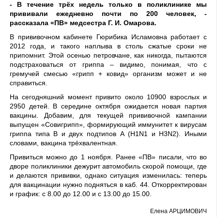
- В течение трёх недель только в поликлинике мы
прививали ежедневно почти по 200 человек, -
рассказала «ПВ» медсестра Г. И. Омарова.
В прививочном кабинете Гюрибика Исламовна работает с
2012 года, и такого наплыва в столь сжатые сроки не
припомнит. Этой осенью петровчане, как никогда, пытаются
подстраховаться от гриппа – видимо, понимая, что с
гремучей смесью «грипп + ковид» организм может и не
справиться.
На сегодняшний момент привито около 10900 взрослых и
2950 детей. В середине октября ожидается новая партия
вакцины. Добавим, для текущей прививочной кампании
выпущен «Совигрипп», формирующий иммунитет к вирусам
гриппа типа В и двух подтипов А (H1N1 и Н3N2). Иными
словами, вакцина трёхвалентная.
Привиться можно до 1 ноября. Ранее «ПВ» писали, что во
дворе поликлиники дежурит автомобиль скорой помощи, где
и делаются прививки, однако ситуация изменилась: теперь
для вакцинации нужно подняться в каб. 44. Откорректирован
и график: с 8.00 до 12.00 и с 13.00 до 15.00.
Елена АРЦИМОВИЧ