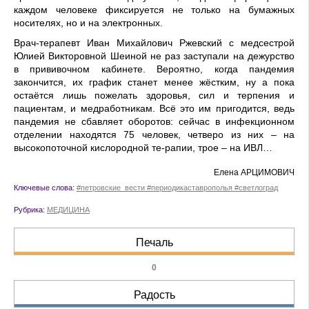
каждом человеке фиксируется не только на бумажных
носителях, но и на электронных.
Врач-терапевт Иван Михай­лович Ржевский с медсестрой
Юлией Викторовной Шеиной не раз заступали на дежурство
в прививочном кабинете. Вероят­но, когда пандемия
закончится, их график станет менее жёстким, ну а пока
остаётся лишь пожелать здоровья, сил и терпения и
пациентам, и медработникам. Всё это им пригодится, ведь
пандемия не сбавляет оборотов: сейчас в инфекционном
отделении находятся 75 человек, четверо из них – на
высокопоточной кислородной те-рапии, трое – на ИВЛ…
Елена АРЦИМОВИЧ
Ключевые слова:
#петровские_вести #периодикаставрополья #светлоград
Рубрика:
МЕДИЦИНА
Печаль
0
Радость