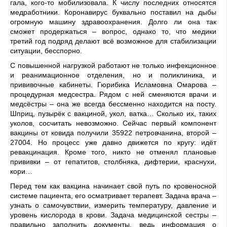
гала, кого-то мобилизовала. К числу последних относятся
медработники. Коронавирус буквально поставил на дыбы
огромную машину здравоохра­нения. Долго ли она так
сможет продержаться – вопрос, одна­ко то, что медики
третий год подряд делают всё возможное для стабилизации
ситуации, бесспорно.
С повышенной нагрузкой ра­ботают не только инфекционное
и реанимационное отделения, но и поликлиника, и
прививочные кабинеты. Гюрибика Исламовна Омарова –
процедурная мед­сестра. Рядом с ней сменяются врачи и
медсёстры – она же всегда бессменно находится на посту.
Шприц, пузырёк с вакциной, укол, ватка… Сколько их, таких
уколов, сосчитать невозможно. Сейчас первый компонент
вакци­ны от ковида получили 35922 петровчанина, второй –
27004. Но процесс уже давно движется по кругу: идёт
ревакцинация. Кроме того, никто не отменял плановые
прививки – от гепатитов, столб­няка, дифтерии, краснухи,
кори…
Перед тем как вакцина начина­ет свой путь по кровеносной
си­стеме пациента, его осматривает терапевт. Задача врача –
узнать о самочувствии, измерить темпе­ратуру, давление и
уровень кисло­рода в крови. Задача медицинской сестры –
правильно заполнить документы, ведь информация о