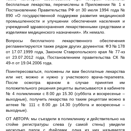
бесплатные лекарства, перечислены в Приложении № 1 к
Постановлению Правительства РФ от 30 июля 1994 года №
890 «О государственной поддержке развития медицинской
промыш­ленности и улучшении обеспе­чения населения и
учреждений здравоохранения лекарствен­ными средствами и
изделия­ми медицинского назначения». Их немало.
Вопросы бесплатного лекар­ственного обеспечения
регламен­тируются также рядом других доументов: ФЗ № 178
от 17.07.1999 года, Законом Ставропольского края № 77-кз
от 23.07.2012 года, Постановлением правительства СК №
49-п от 19.04.2006 года.
Поинтересоваться, положены ли вам бесплатные лекарства
или нет, можно и нужно у участкового врача-терапевта.
После осмотра врачом в случае принятия им
положительного решения рецеп­ты выписываются в кабинете
№ 4 поликлиники с 8.00 до 15.30 (суббота и воскресенье –
вы­ходные), получить лекарства по таким рецептам можно в
аптеке № 111 с 8.00 до 14.30 (суббота и воскресенье –
выходные).
ОТ АВТОРА: мы съездили в поликлинику и действительно на
стойке регистратуры слева (у самой стены) увидели
несколько папок с файлами, одна из них называется