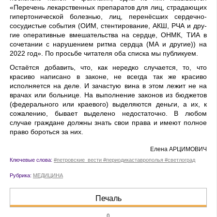
«Перечень лекар­ственных препаратов для лиц, страдающих
гипертонической болезнью, лиц, перенёсших сер­дечно-
сосудистые события (ОИМ, стентирование, АКШ, РЧА и дру­
гие оперативные вмешательства на сердце, ОНМК, ТИА в
сочета­нии с нарушением ритма сердца (МА и другие)) на
2022 год». По просьбе читателя оба списка мы публикуем.
Остаётся добавить, что, как не­редко случается, то, что
красиво написано в законе, не всегда так же красиво
исполняется на деле. И зачастую вина в этом лежит не на
врачах или больнице. На выполнение законов из бюдже­тов
(федерального или краевого) выделяются деньги, а их, к
сожалению, бывает выделено недоста­точно. В любом
случае граждане должны знать свои права и имеют полное
право бороться за них.
Елена АРЦИМОВИЧ
Ключевые слова:
#петровские_вести #периодикаставрополья #светлоград
Рубрика:
МЕДИЦИНА
Печаль
0