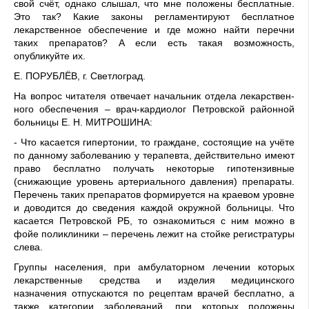
свой счёт, однако слышал, что мне положены бесплат­ные.
Это так? Какие законы регламентируют бесплатное
лекарственное обеспечение и где можно найти перечни
таких препаратов? А если есть такая возможность,
опубликуйте их.
Е. ПОРУБЛЁВ, г. Светлоград.
На вопрос читателя отвечает начальник отдела лекарствен­
ного обеспечения – врач-кар­диолог Петровской районной
больницы Е. Н. МИТРОШИНА:
- Что касается гипертонии, то граждане, состоящие на учёте
по данному заболеванию у терапев­та, действительно имеют
право бесплатно получать некоторые гипотензивные
(снижающие уро­вень артериального давления) препараты.
Перечень таких пре­паратов формируется на краевом уровне
и доводится до сведе­ния каждой окружной больницы. Что
касается Петровской РБ, то ознакомиться с ним можно в
фойе поликлиники – перечень лежит на стойке регистратуры
слева.
Группы населения, при ам­булаторном лечении которых
лекарственные средства и изде­лия медицинского
назначения отпускаются по рецептам врачей бесплатно, а
также категории заболеваний, при которых по­ложены