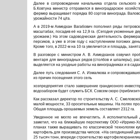
Далее в сопровождении на­чальника отдела сельского 
Б.Ковтуна министр отправился в виноградарское хозяйств
фермер выращивает порядка 80 сортов винограда. Валово
урожайности 74 ц/га.
А в 2019-м Ахмедхан Вагабо­вич пополнил ряды петровс
масштабах, посадив её на 12,9 га. (Сегодня ухоженные де
урожаем.) На этом садоводче­ская деятельность фермера 
персиков, а уже в этом году с наступлением погожих ден
Кроме того, в 2022-м на 10 га увеличится и площадь, заня
В разговоре с министром А. В. Ахмедханов озвучил про
вентаря для виноградных рядов (столбов и шпалеры), рас
выделяется на уходные работы на виноградниках и в садах,
Далее путь следования С. А. Измалкова и сопровождавше
из причин посещения этого сель
хозпредприятия стало заверше­ние грандиозного инвестпр
водозабором будет служить БСК. Совсем скоро (приблизите
Как рассказал директор по строительству А. С. Смеловской
малой мощности, 33 оросительные машины. На полях прол
Общая площадь орошае­мых земель составляет 2312 га.
Увиденное не могло не впе­чатлить. А исполнительный д
заметил, что на ближайшую перспективу ООО «Иррико-Хо
планах также вы­ращивать по классической технологии ку
картофель для производства чипсов. «На сегодняшний де
25 тысяч тонн, впереди строительство картофелехранилищ