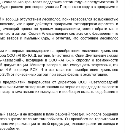
, к сожалению, грантовая поддержка в этом году не предусмотрена. В
удет рассмотрен вопрос участия Петровского окру­га в программе в
ой и вообще отсутствием лесопо­лос, поинтересовался возможностью
пояснил, что в крае действует программа господдержки агроле­со- и
, имеющий проект по данным на­правлениям, может обратиться в
ия части затрат. Сергей Александро­вич согласился с фермером, что
х ветров и пыльных бурь, и отметил, что состояние лесополос
ции и с мерами господдержки на приобретение молочного доильного
тора ООО «АПК» Ю. Д. Батрин. В част­ности, Юрий Дмитриевич сказал
-Кавказ­ский», входящем в ООО «АПК», и спросил о возможности
й документации. Министр заверил, что смогут дать техусловия, как
ск 4-й очереди БСК. Что же касается приобретения доильно­го
ю 25% от понесённых затрат при вводе фермы в эксплуатацию.
м предприятий переработки от ди­ректора ООО «Светлоградский
нию или отмене экспортных пошлин на зерно от председателя совета
и­нистр внимательно их выслушал и пообещал оказать содействие в
ый завод» и не входило в план рабо­чей поездки, но после общения
лков выразил желание там побывать. Он прошёлся по территории и
просами реа­лизации готовой продукции, пла­нами развития завода и
ереработки.