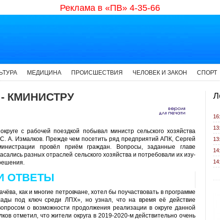
Реклама в «ПВ» 4-35-66
ЬТУРА
МЕДИЦИНА
ПРОИСШЕСТВИЯ
ЧЕЛОВЕК И ЗАКОН
СПОРТ
- КМИНИСТРУ
Л
16
13
 округе с рабочей поездкой побывал министр сельского хозяйства
С. А. Измалков. Прежде чем посе­тить ряд предприятий АПК, Сергей
13
и­нистрации провёл приём граж­дан. Вопросы, заданные главе
14
касались разных отраслей сельского хо­зяйства и потребовали их изу­
14
решения.
И ОТВЕТЫ
сачёва, как и многие петровчане, хотел бы поучаствовать в программе
ады под ключ среди ЛПХ», но узнал, что на время её действие
вопросом о возмож­ности продолжения реализации в округе данной
лков отметил, что жители округа в 2019-2020-м действительно очень