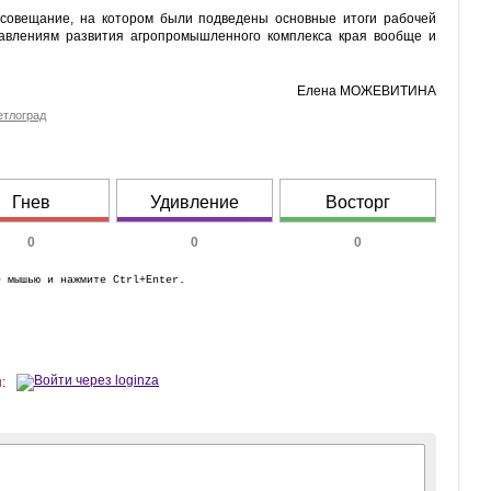
сове­щание, на котором были подве­дены основные итоги рабочей
равлениям развития агропромышленного комплекса края вообще и
Елена МОЖЕВИТИНА
етлоград
Гнев
Удивление
Восторг
0
0
0
е мышью и нажмите Ctrl+Enter.
: