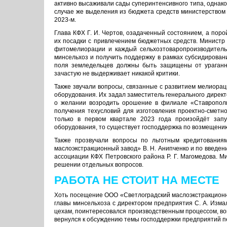
активно вы­саживали сады суперинтенсив­ного типа, однако
случае же выделения из бюджета средств министерством б
2023-м.
Глава КФХ Г. И. Чертов, оза­даченный состоянием, а пор
их посадки с привлечени­ем бюджетных средств. Министр 
фитомелиорации и каждый сельхозтоваропроизводитель
минсельхоз и получить под­держку в рамках субсидирован
поля земледельцев должны быть защищены от ураганны
зачастую не выдерживает никакой критики.
Также звучали вопросы, свя­занные с развитием мелиора
оборудования. Их задал заме­ститель генерального дирек
о желании возродить орошение в филиале «Ставрополь
получе­ния техусловий для изготовления проектно-сметно
только в первом квартале 2023 года произойдёт запу
оборудования, то существует господдержка по возмещени
Также прозвучали вопросы по льготным кредитования
маслоэкстракционный завод» В. Н. Анипченко и по введе
ассоциации КФХ Петровского района Р. Г. Магомедова. М
решении отдельных вопросов.
РАБОТА НЕ СТОИТ НА МЕСТЕ
Хоть посещение ООО «Свет­лоградский маслоэкстракционн
главы минсельхоза с директором предприятия С. А. Изма
цехам, поинтересовался производствен­ным процессом, во
вернулся к обсуждению темы господдержки предприятий п