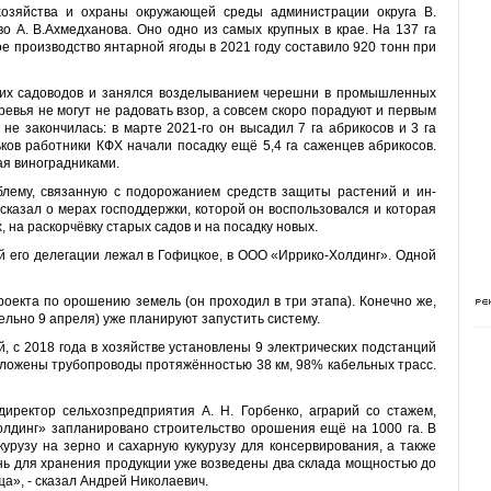
хозяй­ства и охраны окружающей сре­ды администрации округа В.
о А. В.Ахмедханова. Оно одно из са­мых крупных в крае. На 137 га
е производство янтарной ягоды в 2021 году составило 920 тонн при
ких садоводов и занялся возделыва­нием черешни в промышленных
ревья не могут не радовать взор, а со­всем скоро порадуют и первым
не закончилась: в марте 2021-го он высадил 7 га абрикосов и 3 га
ьков работники КФХ начали посадку ещё 5,4 га саженцев абрикосов.
тая виноградниками.
блему, связанную с подорожанием средств защиты растений и ин­
сказал о мерах господдержки, которой он воспользовался и которая
 на раскорчёвку старых садов и на посадку новых.
й его делегации лежал в Гофицкое, в ООО «Иррико-Холдинг». Одной
оекта по орошению земель (он прохо­дил в три этапа). Конечно же,
льно 9 апреля) уже планируют запу­стить систему.
, с 2018 года в хозяйстве установ­лены 9 электрических подстан­ций
ожены трубопроводы протя­жённостью 38 км, 98% кабельных трасс.
иректор сельхозпредприятия А. Н. Горбенко, аграрий со ста­жем,
лдинг» запланировано стро­ительство орошения ещё на 1000 га. В
курузу на зерно и сахарную кукурузу для консер­вирования, а также
нь для хранения продукции уже возведены два склада мощностью до
а», - сказал Андрей Николаевич.