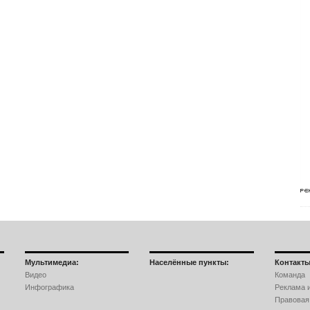
Мультимедиа:
Населённые пункты:
Контакты
Видео
Команда
Инфографика
Реклама и
Правовая