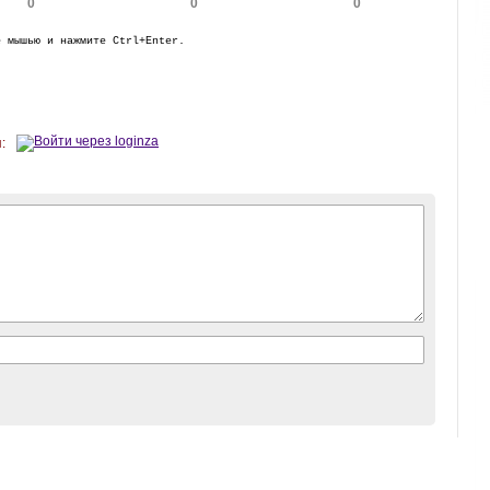
0
0
0
е мышью и нажмите Ctrl+Enter.
: