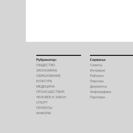
Рубрикатор:
Сервисы:
ОБЩЕСТВО
Сюжеты
ЭКОНОМИКА
Интервью
ОБРАЗОВАНИЕ
Рейтинги
КУЛЬТУРА
Персоны
МЕДИЦИНА
Документы
ПРОИСШЕСТВИЯ
Инфографика
ЧЕЛОВЕК И ЗАКОН
Партнеры
СПОРТ
ПРОЕКТЫ
ИНФОРМ