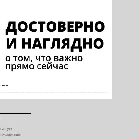
:
 услуги
 информация