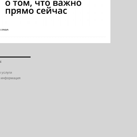
:
 услуги
 информация