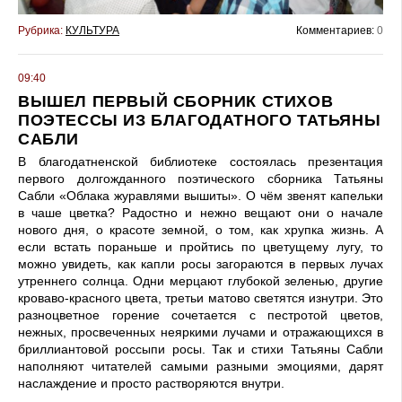
Рубрика:
КУЛЬТУРА
Комментариев:
0
09:40
ВЫШЕЛ ПЕРВЫЙ СБОРНИК СТИХОВ
ПОЭТЕССЫ ИЗ БЛАГОДАТНОГО ТАТЬЯНЫ
САБЛИ
В благодатненской библиотеке состоялась презентация
первого долгожданного поэтического сборника Татьяны
Сабли «Облака журавлями вышиты». О чём звенят капельки
в чаше цветка? Радостно и нежно вещают они о начале
нового дня, о красоте земной, о том, как хрупка жизнь. А
если встать пораньше и пройтись по цветущему лугу, то
можно увидеть, как капли росы загораются в первых лучах
утреннего солнца. Одни мерцают глубокой зеленью, другие
кроваво-красного цвета, третьи матово светятся изнутри. Это
разноцветное горение сочетается с пестротой цветов,
нежных, просвеченных неяркими лучами и отражающихся в
бриллиантовой россыпи росы. Так и стихи Татьяны Сабли
наполняют читателей самыми разными эмоциями, дарят
наслаждение и просто растворяются внутри.