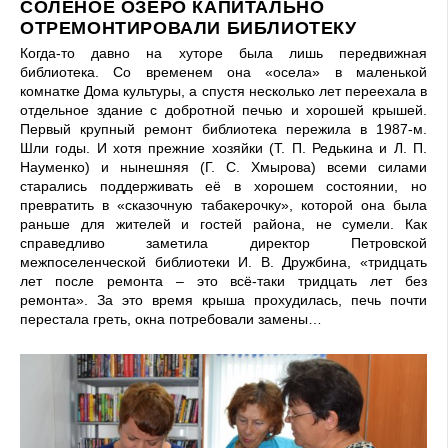
СОЛЁНОЕ ОЗЕРО КАПИТАЛЬНО
ОТРЕМОНТИРОВАЛИ БИБЛИОТЕКУ
Когда-то давно на хуторе была лишь передвижная
библиотека. Со временем она «осела» в маленькой
комнатке Дома культуры, а спустя несколько лет переехала в
отдельное здание с добротной печью и хорошей крышей.
Первый крупный ремонт библиотека пережила в 1987-м.
Шли годы. И хотя прежние хозяйки (Т. П. Редькина и Л. П.
Науменко) и нынешняя (Г. С. Хмырова) всеми силами
старались поддерживать её в хорошем состоянии, но
превратить в «сказочную табакерочку», которой она была
раньше для жителей и гостей района, не сумели. Как
справедливо заметила директор Петровской
межпоселенческой библиотеки И. В. Дружбина, «тридцать
лет после ремонта – это всё-таки тридцать лет без
ремонта». За это время крыша прохудилась, печь почти
перестала греть, окна потребовали замены…