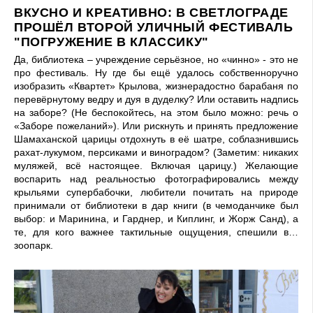
ВКУСНО И КРЕАТИВНО: В СВЕТЛОГРАДЕ
ПРОШЁЛ ВТОРОЙ УЛИЧНЫЙ ФЕСТИВАЛЬ
"ПОГРУЖЕНИЕ В КЛАССИКУ"
Да, библиотека – учреждение серьёзное, но «чинно» - это не
про фестиваль. Ну где бы ещё удалось собственноручно
изобразить «Квартет» Крылова, жизнерадостно барабаня по
перевёрнутому ведру и дуя в дуделку? Или оставить надпись
на заборе? (Не беспокойтесь, на этом было можно: речь о
«Заборе пожеланий»). Или рискнуть и принять предложение
Шамаханской царицы отдохнуть в её шатре, соблазнившись
рахат-лукумом, персиками и виноградом? (Заметим: никаких
муляжей, всё настоящее. Включая царицу.) Желающие
воспарить над реальностью фотографировались между
крыльями супербабочки, любители почитать на природе
принимали от библиотеки в дар книги (в чемоданчике был
выбор: и Маринина, и Гарднер, и Киплинг, и Жорж Санд), а
те, для кого важнее тактильные ощущения, спешили в…
зоопарк.