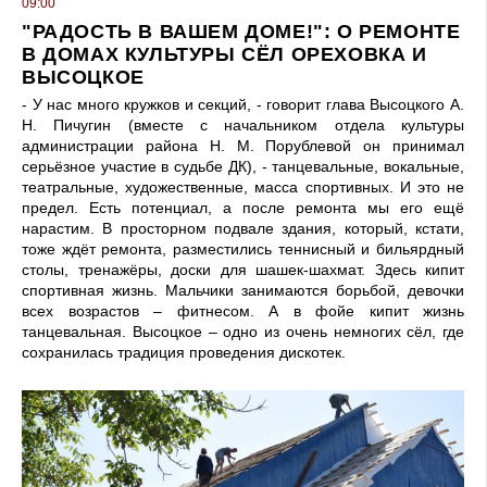
09:00
"РАДОСТЬ В ВАШЕМ ДОМЕ!": О РЕМОНТЕ
В ДОМАХ КУЛЬТУРЫ СЁЛ ОРЕХОВКА И
ВЫСОЦКОЕ
- У нас много кружков и секций, - говорит глава Высоцкого А.
Н. Пичугин (вместе с начальником отдела культуры
администрации района Н. М. Порублевой он принимал
серьёзное участие в судьбе ДК), - танцевальные, вокальные,
театральные, художественные, масса спортивных. И это не
предел. Есть потенциал, а после ремонта мы его ещё
нарастим. В просторном подвале здания, который, кстати,
тоже ждёт ремонта, разместились теннисный и бильярдный
столы, тренажёры, доски для шашек-шахмат. Здесь кипит
спортивная жизнь. Мальчики занимаются борьбой, девочки
всех возрастов – фитнесом. А в фойе кипит жизнь
танцевальная. Высоцкое – одно из очень немногих сёл, где
сохранилась традиция проведения дискотек.