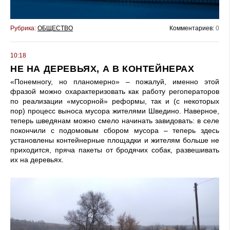
Рубрика:
ОБЩЕСТВО
Комментариев:
0
10:18
НЕ НА ДЕРЕВЬЯХ, А В КОНТЕЙНЕРАХ
«Понемногу, но планомер­но» – пожалуй, именно этой
фразой можно охарактеризо­вать как работу регоператоров
по реализации «мусорной» реформы, так и (с некоторых
пор) процесс выноса мусора жителями Шведино. Навер­ное,
теперь шведянам можно смело начинать завидовать: в селе
покончили с подомо­вым сбором мусора – теперь здесь
установлены контей­нерные площадки и жителям больше не
приходится, пряча пакеты от бродячих собак, развешивать
их на деревьях.