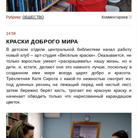
Рубрика:
ОБЩЕСТВО
Комментариев:
0
14:59
КРАСКИ ДОБРОГО МИРА
В детском отделе централь­ной библиотеки начал работу
новый клуб – арт-студия «Весёлые краски». Оказы­вается, не
только взрослые умеют «раскрашивать» нашу жизнь, но и
дети, и, кстати, делают они это намного луч­ше, поскольку в
созданном ими мире всегда царят добро и красота.
Трёхлетняя Катя Сирота с какой-то нежностью смотрит из-
под длинных ресниц на ле­жащий перед ней чистый лист,
затем бережно берёт кисть, трогает ею красную краску и
начинает обводить только что нарисованный карандашом
цветок.