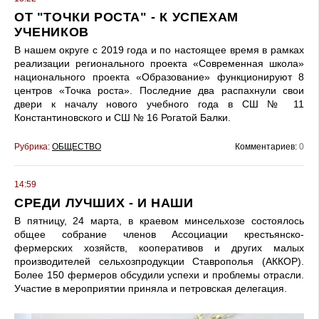
ОТ "ТОЧКИ РОСТА" - К УСПЕХАМ
УЧЕНИКОВ
В нашем округе с 2019 года и по настоящее время в рамках
реализации регионального проекта «Современная школа»
на­ционального проекта «Образование» функционируют 8
центров «Точка роста». Последние два распахнули свои
двери к началу нового учебного года в СШ № 11
Константиновского и СШ № 16 Рогатой Балки.
Рубрика:
ОБЩЕСТВО
Комментариев:
0
14:59
СРЕДИ ЛУЧШИХ - И НАШИ
В пятницу, 24 марта, в краевом минсельхозе состоялось
общее со­брание членов Ассоциации крестьянско-
фермерских хозяйств, коопе­ративов и других малых
произво­дителей сельхозпродукции Ставрополья (АККОР).
Более 150 фермеров обсудили успехи и проблемы отрас­ли.
Участие в мероприятии приняла и петровская делегация.