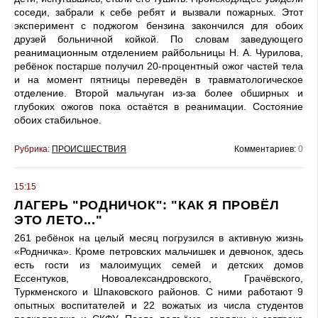
соседи, забрали к себе ребят и вызвали пожарных. Этот
эксперимент с поджогом бензина закончился для обоих
друзей больничной койкой. По словам заведующего
реанимационным отделением райбольницы Н. А. Чурилова,
ребёнок постарше получил 20-процентный ожог частей тела
и на момент пятницы переведён в травматологическое
отделение. Второй мальчуган из-за более обширных и
глубоких ожогов пока остаётся в реанимации. Состояние
обоих стабильное.
Рубрика:
ПРОИСШЕСТВИЯ
Комментариев:
0
15:15
ЛАГЕРЬ "РОДНИЧОК": "КАК Я ПРОВЁЛ
ЭТО ЛЕТО..."
261 ребёнок на целый месяц погрузился в активную жизнь
«Родничка». Кроме петровских мальчишек и девчонок, здесь
есть гости из малоимущих семей и детских домов
Ессентуков, Новоалександровского, Грачёвского,
Туркменского и Шпаковского районов. С ними работают 9
опытных воспитателей и 22 вожатых из числа студентов