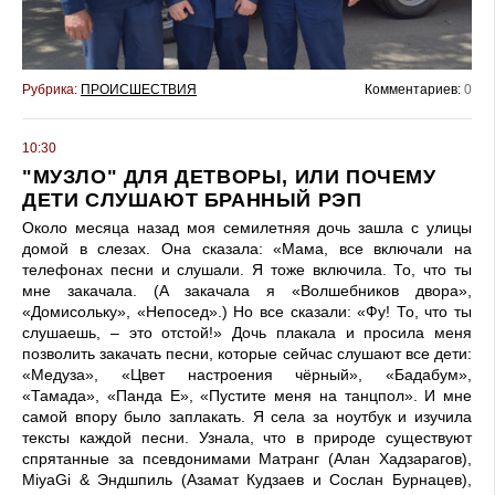
Рубрика:
ПРОИСШЕСТВИЯ
Комментариев:
0
10:30
"МУЗЛО" ДЛЯ ДЕТВОРЫ, ИЛИ ПОЧЕМУ
ДЕТИ СЛУШАЮТ БРАННЫЙ РЭП
Около месяца назад моя семилетняя дочь зашла с улицы
домой в слезах. Она сказала: «Мама, все включали на
телефонах песни и слушали. Я тоже включила. То, что ты
мне закачала. (А закачала я «Волшебников двора»,
«Домисольку», «Непосед».) Но все сказали: «Фу! То, что ты
слушаешь, – это отстой!» Дочь плакала и просила меня
позволить закачать песни, которые сейчас слушают все дети:
«Медуза», «Цвет настроения чёрный», «Бадабум»,
«Тамада», «Панда Е», «Пустите меня на танцпол». И мне
самой впору было заплакать. Я села за ноутбук и изучила
тексты каждой песни. Узнала, что в природе существуют
спрятанные за псевдонимами Матранг (Алан Хадзарагов),
MiyaGi & Эндшпиль (Азамат Кудзаев и Сослан Бурнацев),