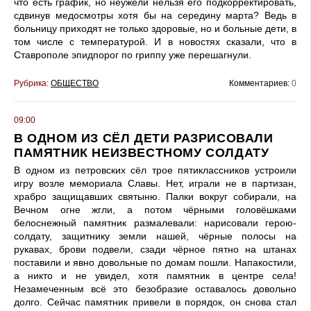
что есть график, но неужели нельзя его подкорректировать,
сдвинув медосмотры хотя бы на середину марта? Ведь в
больницу приходят не только здоровые, но и больные дети, в
том числе с температурой. И в новостях сказали, что в
Ставрополе эпидпорог по гриппу уже перешагнули.
Рубрика:
ОБЩЕСТВО
Комментариев:
0
09:00
В ОДНОМ ИЗ СЁЛ ДЕТИ РАЗРИСОВАЛИ
ПАМЯТНИК НЕИЗВЕСТНОМУ СОЛДАТУ
В одном из петровских сёл трое пятиклассников устроили
игру возле мемориала Славы. Нет, играли не в партизан,
храбро защищавших святыню. Палки вокруг собирали, на
Вечном огне жгли, а потом чёрными головёшками
белоснежный памятник размалевали: нарисовали герою-
солдату, защитнику земли нашей, чёрные полосы на
рукавах, брови подвели, сзади чёрное пятно на штанах
поставили и явно довольные по домам пошли. Напакостили,
а никто и не увидел, хотя памятник в центре села!
Незамеченным всё это безобразие оставалось довольно
долго. Сейчас памятник привели в порядок, он снова стал