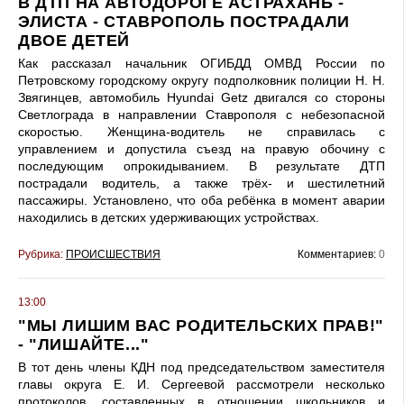
В ДТП НА АВТОДОРОГЕ АСТРАХАНЬ -
ЭЛИСТА - СТАВРОПОЛЬ ПОСТРАДАЛИ
ДВОЕ ДЕТЕЙ
Как рассказал начальник ОГИБДД ОМВД России по
Петровскому городскому округу подполковник полиции Н. Н.
Звягинцев, автомобиль Hyundai Getz двигался со стороны
Светлограда в направлении Ставрополя с небезопасной
скоростью. Женщина-водитель не справилась с
управлением и допустила съезд на правую обочину с
последующим опрокидыванием. В результате ДТП
пострадали водитель, а также трёх- и шестилетний
пассажиры. Установлено, что оба ребёнка в момент аварии
находились в детских удерживающих устройствах.
Рубрика:
ПРОИСШЕСТВИЯ
Комментариев:
0
13:00
"МЫ ЛИШИМ ВАС РОДИТЕЛЬСКИХ ПРАВ!"
- "ЛИШАЙТЕ..."
В тот день члены КДН под председательством заместителя
главы округа Е. И. Сергеевой рассмотрели несколько
протоколов, составленных в отношении школьников и