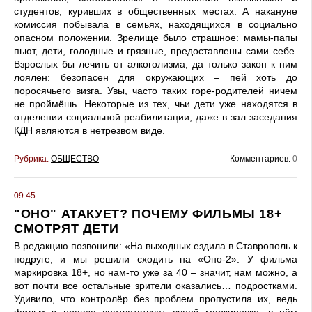
студентов, куривших в общественных местах. А накануне
комиссия побывала в семьях, находящихся в социально
опасном положении. Зрелище было страшное: мамы-папы
пьют, дети, голодные и грязные, предоставлены сами себе.
Взрослых бы лечить от алкоголизма, да только закон к ним
лоялен: безопасен для окружающих – пей хоть до
поросячьего визга. Увы, часто таких горе-родителей ничем
не проймёшь. Некоторые из тех, чьи дети уже находятся в
отделении социальной реабилитации, даже в зал заседания
КДН являются в нетрезвом виде.
Рубрика:
ОБЩЕСТВО
Комментариев:
0
09:45
"ОНО" АТАКУЕТ? ПОЧЕМУ ФИЛЬМЫ 18+
СМОТРЯТ ДЕТИ
В редакцию позвонили: «На выходных ездила в Ставрополь к
подруге, и мы решили сходить на «Оно-2». У фильма
маркировка 18+, но нам-то уже за 40 – значит, нам можно, а
вот почти все остальные зрители оказались… подростками.
Удивило, что контролёр без проблем пропустила их, ведь
фильм и правда соответствует своей маркировке: в нём