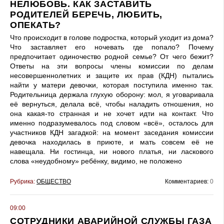
НЕЛЮБОВЬ. КАК ЗАСТАВИТЬ
РОДИТЕЛЕЙ БЕРЕЧЬ, ЛЮБИТЬ,
ОПЕКАТЬ?
Что происходит в голове подростка, который уходит из дома?
Что заставляет его ночевать где попало? Почему
предпочитает одиночество родной семье? От чего бежит?
Ответы на эти вопросы члены комиссии по делам
несовершеннолетних и защите их прав (КДН) пытались
найти у матери девочки, которая поступила именно так.
Родительница держала глухую оборону: мол, я уговаривала
её вернуться, делала всё, чтобы наладить отношения, но
она какая-то странная и не хочет идти на контакт. Что
именно подразумевалось под словом «всё», осталось для
участников КДН загадкой: на момент заседания комиссии
девочка находилась в приюте, и мать совсем её не
навещала. Ни гостинца, ни нового платья, ни ласкового
слова «неудобному» ребёнку, видимо, не положено
Рубрика:
ОБЩЕСТВО
Комментариев:
0
09:00
СОТРУДНИКИ АВАРИЙНОЙ СЛУЖБЫ ГАЗА