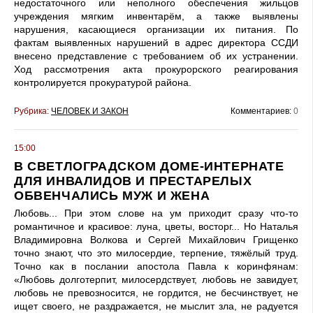
недостаточного или неполного обеспечения жильцов
учреждения мягким инвентарём, а также выявлены
нарушения, касающиеся организации их питания. По
фактам выявленных нарушений в адрес директора ССДИ
внесено представление с требованием об их устранении.
Ход рассмотрения акта прокурорского реагирования
контролируется прокуратурой района.
Рубрика:
ЧЕЛОВЕК И ЗАКОН
Комментариев:
0
15:00
В СВЕТЛОГРАДСКОМ ДОМЕ-ИНТЕРНАТЕ
ДЛЯ ИНВАЛИДОВ И ПРЕСТАРЕЛЫХ
ОБВЕНЧАЛИСЬ МУЖ И ЖЕНА
Любовь... При этом слове на ум приходит сразу что-то
романтичное и красивое: луна, цветы, восторг... Но Наталья
Владимировна Волкова и Сергей Михайлович Грищенко
точно знают, что это милосердие, терпение, тяжёлый труд.
Точно как в послании апостола Павла к коринфянам:
«Любовь долготерпит, милосердствует, любовь не завидует,
любовь не превозносится, не гордится, не бесчинствует, не
ищет своего, не раздражается, не мыслит зла, не радуется