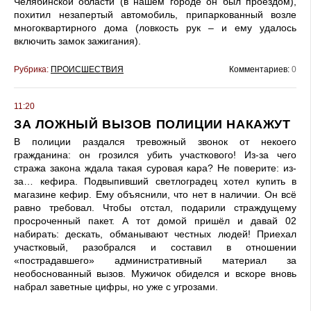
Челябинской области (в нашем городе он был проездом),
похитил незапертый автомобиль, припаркованный возле
многоквартирного дома (ловкость рук – и ему удалось
включить замок зажигания).
Рубрика:
ПРОИСШЕСТВИЯ
Комментариев:
0
11:20
ЗА ЛОЖНЫЙ ВЫЗОВ ПОЛИЦИИ НАКАЖУТ
В полиции раздался тревожный звонок от некоего
гражданина: он грозился убить участкового! Из-за чего
стража закона ждала такая суровая кара? Не поверите: из-
за… кефира. Подвыпивший светлоградец хотел купить в
магазине кефир. Ему объяснили, что нет в наличии. Он всё
равно требовал. Чтобы отстал, подарили страждущему
просроченный пакет. А тот домой пришёл и давай 02
набирать: дескать, обманывают честных людей! Приехал
участковый, разобрался и составил в отношении
«пострадавшего» административный материал за
необоснованный вызов. Мужичок обиделся и вскоре вновь
набрал заветные цифры, но уже с угрозами.