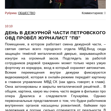
Рубрика:
ОБЩЕСТВО
Комментариев:
0
10:10
ДЕНЬ В ДЕЖУРНОЙ ЧАСТИ ПЕТРОВСКОГО
ОВД ПРОВЁЛ ЖУРНАЛИСТ "ПВ"
Помещение, в котором работает смена дежурной части, –
святая святых всего городского отдела МВД.Вход сюда
защищён тяжёлой металлической дверью, закрывающейся
изнутри на огромный засов. Подглядеть за работой
сотрудников рядовой гражданин может только через узкую
форточку из коридора, вход в который охраняет автоматчик.
Всякие перемещения внутри дежурки фиксируются
видеокамерой, которая в онлайн-режиме передаёт картинку
в главное управление МВД СК (как здесь говорят, в главк).
Окна затонированы и закрыты металлической решёткой... В
общем, картина, какую мы очень часто видим в фильмах про
опера Дукалиса и следователя Глухарёва. Однако
первоначальные представления о том, что будни работников
внутренних органов насыщены романтикой, байками про
задержания и погони, сильно отличаются от реальности. В