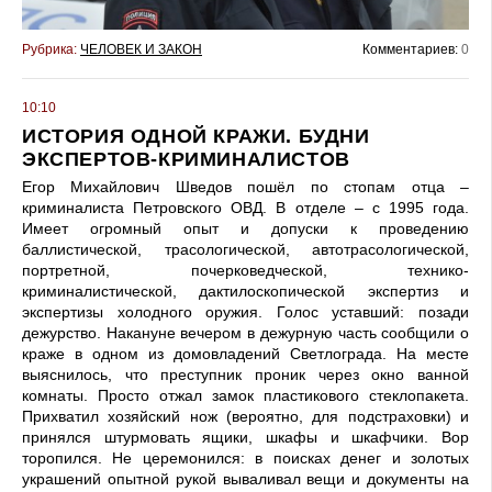
Рубрика:
ЧЕЛОВЕК И ЗАКОН
Комментариев:
0
10:10
ИСТОРИЯ ОДНОЙ КРАЖИ. БУДНИ
ЭКСПЕРТОВ-КРИМИНАЛИСТОВ
Егор Михайлович Шведов пошёл по стопам отца –
криминалиста Петровского ОВД. В отделе – с 1995 года.
Имеет огромный опыт и допуски к проведению
баллистической, трасологической, автотрасологической,
портретной, почерковедческой, технико-
криминалистической, дактилоскопической экспертиз и
экспертизы холодного оружия. Голос уставший: позади
дежурство. Накануне вечером в дежурную часть сообщили о
краже в одном из домовладений Светлограда. На месте
выяснилось, что преступник проник через окно ванной
комнаты. Просто отжал замок пластикового стеклопакета.
Прихватил хозяйский нож (вероятно, для подстраховки) и
принялся штурмовать ящики, шкафы и шкафчики. Вор
торопился. Не церемонился: в поисках денег и золотых
украшений опытной рукой вываливал вещи и документы на