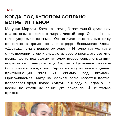
16:30
КОГДА ПОД КУПОЛОМ СОПРАНО
ВСТРЕТИТ ТЕНОР
Матушка Мариам. Коса на плече, белоснежный кружевной
платок, овал спокойного лица и чистый взор. Она поёт – и
голос устремляется ввысь. Он занимает высочайшую точку
не только в храме, но и в сердце. Вспоминаю Блока:
«Девушка пела в церковном хоре...» И точно так же, как в
стихотворении, стою и слушаю из своего мрака эту светлую
песнь. Где-то под самым куполом второе сопрано матушки
встречается с тенором отца Сергия. - Церковное пение –
богословие в звуке, - отец Сергий мягко улыбается и делает
приглашающий жест на скамью под иконами.
Присаживаемся. Матушка Мариам легко касается платка,
поправляет прядь волос. Супруги в Шведино недавно – с
весны, но селян их пение уже покорило. И не только
прихожан.