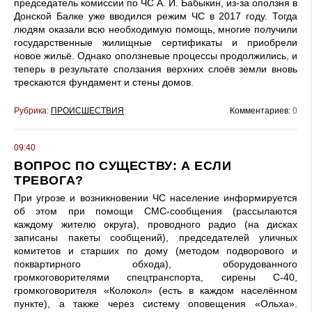
председатель комиссии по ЧС А. И. Бабыкин, из-за оползня в
Донской Балке уже вводился режим ЧС в 2017 году. Тогда
людям оказали всю необходимую помощь, многие получили
государственные жилищные сертификаты и приобрели
новое жильё. Однако оползневые процессы продолжились, и
теперь в результате сползания верхних слоёв земли вновь
трескаются фундамент и стены домов.
Рубрика:
ПРОИСШЕСТВИЯ
Комментариев:
0
09:40
ВОПРОС ПО СУЩЕСТВУ: А ЕСЛИ
ТРЕВОГА?
При угрозе и возникновении ЧС население информируется
об этом при помощи СМС-сообщения (рассылаются
каждому жителю округа), проводного радио (на дисках
записаны пакеты сообщений), председателей уличных
комитетов и старших по дому (методом подворового и
поквартирного обхода), оборудованного
громкоговорителями спецтранспорта, сирены С-40,
громкоговорителя «Колокол» (есть в каждом населённом
пункте), а также через систему оповещения «Ольха».